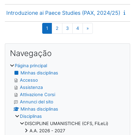
Introduzione ai Paece Studies (PAX, 2024/25)
Página 1
Página 2
Página 3
Página 4
Página seguinte
1
2
3
4
»
Blocos
Ignorar Navegação
Navegação
Página principal
Minhas disciplinas
Accesso
Assistenza
Attivazione Corsi
Annunci del sito
Minhas disciplinas
Disciplinas
DISCIPLINE UMANISTICHE (CFS, FiLeLi)
A.A. 2026 - 2027