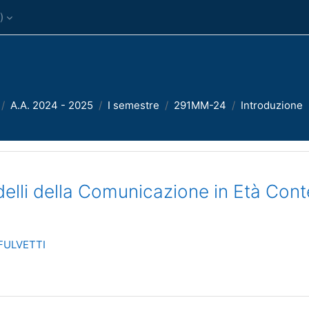
)‎
A.A. 2024 - 2025
I semestre
291MM-24
Introduzione
elli della Comunicazione in Età Con
FULVETTI