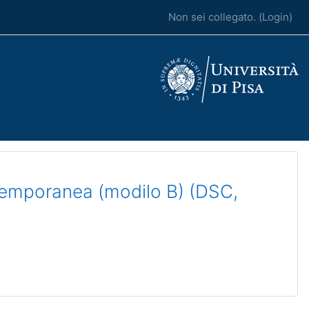
Non sei collegato. (
Login
)
temporanea (modilo B) (DSC,