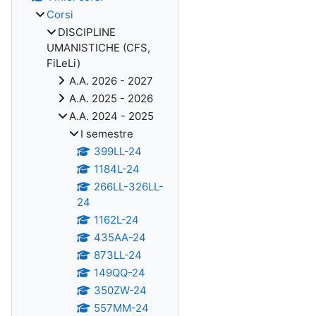
Corsi
DISCIPLINE
UMANISTICHE (CFS,
FiLeLi)
A.A. 2026 - 2027
A.A. 2025 - 2026
A.A. 2024 - 2025
I semestre
399LL-24
1184L-24
266LL-326LL-
24
1162L-24
435AA-24
873LL-24
149QQ-24
350ZW-24
557MM-24