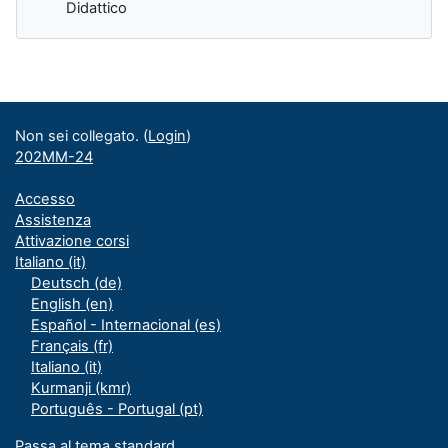
Didattico
Blocchi supplementari
Non sei collegato. (
Login
)
202MM-24
Accesso
Assistenza
Attivazione corsi
Italiano ‎(it)‎
Deutsch ‎(de)‎
English ‎(en)‎
Español - Internacional ‎(es)‎
Français ‎(fr)‎
Italiano ‎(it)‎
Kurmanji ‎(kmr)‎
Português - Portugal ‎(pt)‎
Passa al tema standard