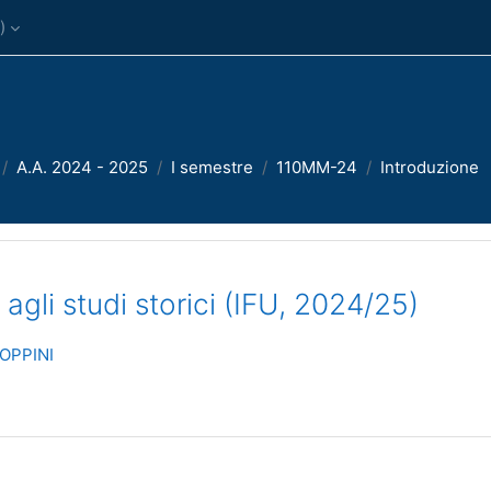
)‎
A.A. 2024 - 2025
I semestre
110MM-24
Introduzione
agli studi storici (IFU, 2024/25)
OPPINI