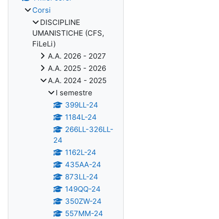
Corsi
DISCIPLINE
UMANISTICHE (CFS,
FiLeLi)
A.A. 2026 - 2027
A.A. 2025 - 2026
A.A. 2024 - 2025
I semestre
399LL-24
1184L-24
266LL-326LL-
24
1162L-24
435AA-24
873LL-24
149QQ-24
350ZW-24
557MM-24