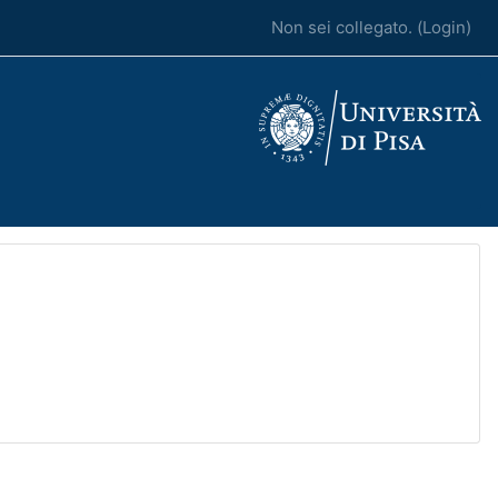
Non sei collegato. (
Login
)