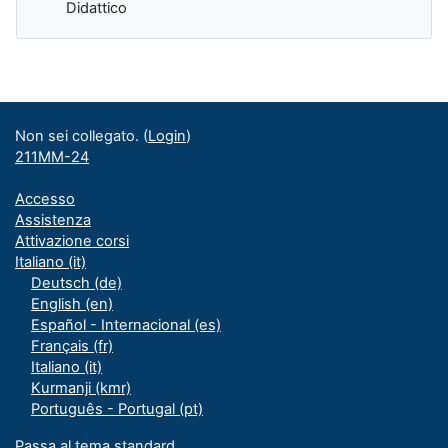
Didattico
Blocchi supplementari
Non sei collegato. (
Login
)
211MM-24
Accesso
Assistenza
Attivazione corsi
Italiano ‎(it)‎
Deutsch ‎(de)‎
English ‎(en)‎
Español - Internacional ‎(es)‎
Français ‎(fr)‎
Italiano ‎(it)‎
Kurmanji ‎(kmr)‎
Português - Portugal ‎(pt)‎
Passa al tema standard