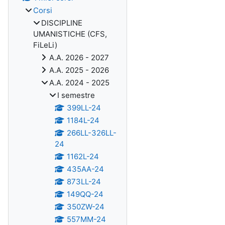
Corsi
DISCIPLINE
UMANISTICHE (CFS,
FiLeLi)
A.A. 2026 - 2027
A.A. 2025 - 2026
A.A. 2024 - 2025
I semestre
399LL-24
1184L-24
266LL-326LL-
24
1162L-24
435AA-24
873LL-24
149QQ-24
350ZW-24
557MM-24