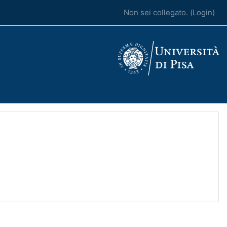
Non sei collegato. (
Login
)