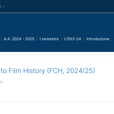
)‎
A.A. 2024 - 2025
I semestre
L1553-24
Introduzione
 to Film History (FCH, 2024/25)
I