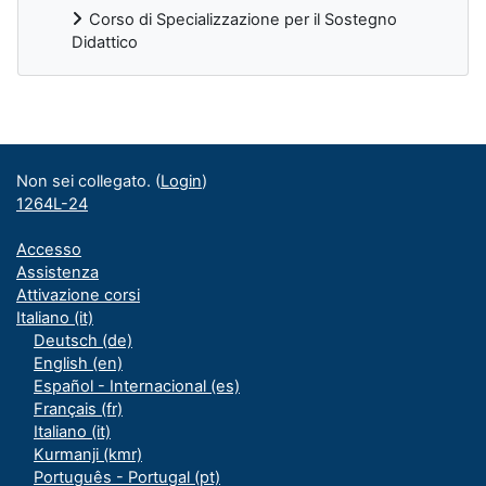
Corso di Specializzazione per il Sostegno
Didattico
Blocchi supplementari
Non sei collegato. (
Login
)
1264L-24
Accesso
Assistenza
Attivazione corsi
Italiano ‎(it)‎
Deutsch ‎(de)‎
English ‎(en)‎
Español - Internacional ‎(es)‎
Français ‎(fr)‎
Italiano ‎(it)‎
Kurmanji ‎(kmr)‎
Português - Portugal ‎(pt)‎