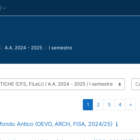
)‎
A.A. 2024 - 2025
I semestre
Cer
Pagina 1
Pagina 2
Pagina 3
Pagina 
Pag
1
2
3
4
»
Mondo Antico (OEVO, ARCH, FISA, 2024/25)