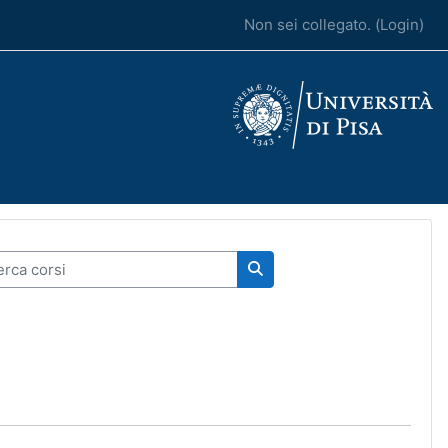
Non sei collegato. (
Login
)
ca corsi
Cerca corsi
4
ina successiva