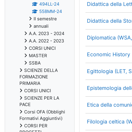
Didattica della Le
494LL-24
558MM-24
II semestre
Didattica della St
annuali
A.A. 2023 - 2024
Diplomatica (WSA
A.A. 2022 - 2023
CORSI UNICI
Economic History
MASTER
SSBA
SCIENZE DELLA
Egittologia (LET,
FORMAZIONE
PRIMARIA
Epistemologia del
CORSI UNICI
SCIENZE PER LA
Etica della comun
PACE
Corsi OFA (Obblighi
Formativi Aggiuntivi)
Filologia celtica 
CORSI PER