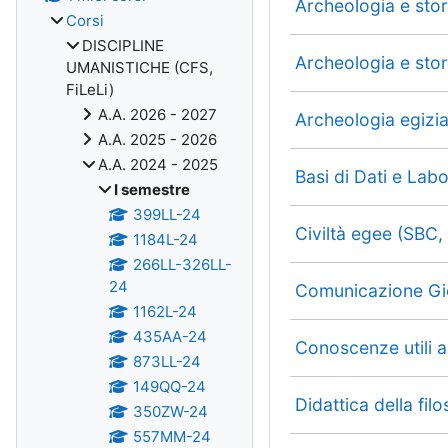
Archeologia e stor
Corsi
DISCIPLINE
Archeologia e stor
UMANISTICHE (CFS,
FiLeLi)
A.A. 2026 - 2027
Archeologia egizi
A.A. 2025 - 2026
A.A. 2024 - 2025
Basi di Dati e La
I semestre
399LL-24
Civiltà egee (SBC
1184L-24
266LL-326LL-
24
Comunicazione Gio
1162L-24
435AA-24
Conoscenze utili a
873LL-24
149QQ-24
Didattica della fi
350ZW-24
557MM-24