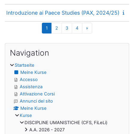
Introduzione ai Paece Studies (PAX, 2024/25)
Seite 1
Seite 2
Seite 3
Seite 4
Nächste Seite
1
2
3
4
»
Blöcke
Navigation überspringen
Navigation
Startseite
Meine Kurse
Accesso
Assistenza
Attivazione Corsi
Annunci del sito
Meine Kurse
Kurse
DISCIPLINE UMANISTICHE (CFS, FiLeLi)
A.A. 2026 - 2027