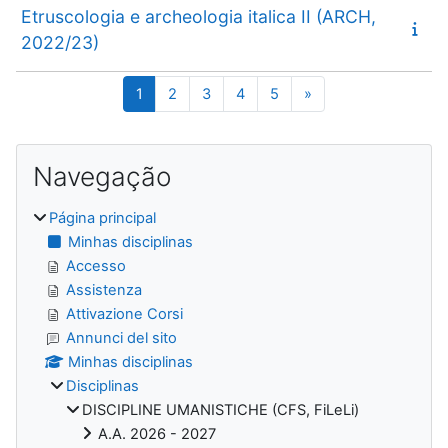
Etruscologia e archeologia italica II (ARCH,
2022/23)
Página 1
Página 2
Página 3
Página 4
Página 5
Página seguinte
1
2
3
4
5
»
Blocos
Ignorar Navegação
Navegação
Página principal
Minhas disciplinas
Accesso
Assistenza
Attivazione Corsi
Annunci del sito
Minhas disciplinas
Disciplinas
DISCIPLINE UMANISTICHE (CFS, FiLeLi)
A.A. 2026 - 2027