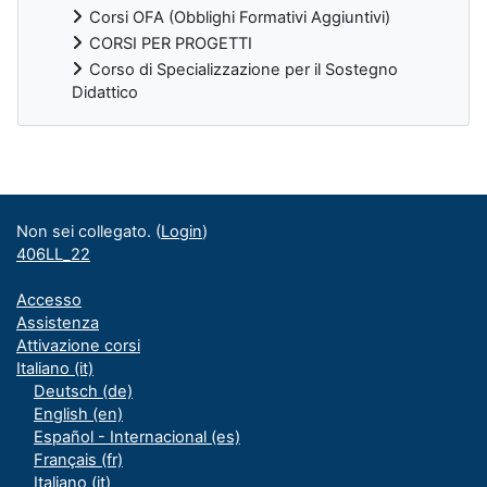
Corsi OFA (Obblighi Formativi Aggiuntivi)
CORSI PER PROGETTI
Corso di Specializzazione per il Sostegno
Didattico
Blocchi supplementari
Non sei collegato. (
Login
)
406LL_22
Accesso
Assistenza
Attivazione corsi
Italiano ‎(it)‎
Deutsch ‎(de)‎
English ‎(en)‎
Español - Internacional ‎(es)‎
Français ‎(fr)‎
Italiano ‎(it)‎