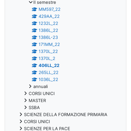
II semestre
MM597_22
429AA_22
1232L_22
1386L_22
1386L-23
171MM_22
1370L_22
1370L_2
406LL_22
265LL_22
1036L_22
annuali
CORSI UNICI
MASTER
SSBA
SCIENZE DELLA FORMAZIONE PRIMARIA
CORSI UNICI
SCIENZE PER LA PACE