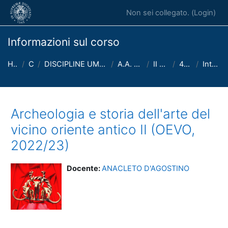
Vai al contenuto principale
Non sei collegato. (
Login
)
Informazioni sul corso
Home
Corsi
DISCIPLINE UMANISTICHE (CFS, FiLeLi)
A.A. 2022 - 2023
II semestre
406LL_22
Introduzione
Archeologia e storia dell'arte del
vicino oriente antico II (OEVO,
2022/23)
Docente:
ANACLETO D'AGOSTINO