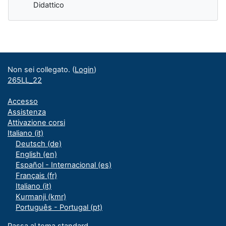
Didattico
Blocchi supplementari
Non sei collegato. (
Login
)
265LL_22
Accesso
Assistenza
Attivazione corsi
Italiano ‎(it)‎
Deutsch ‎(de)‎
English ‎(en)‎
Español - Internacional ‎(es)‎
Français ‎(fr)‎
Italiano ‎(it)‎
Kurmanji ‎(kmr)‎
Português - Portugal ‎(pt)‎