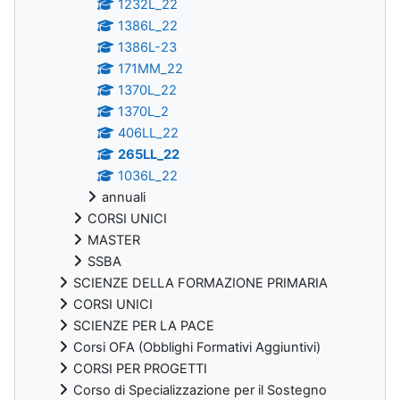
1232L_22
1386L_22
1386L-23
171MM_22
1370L_22
1370L_2
406LL_22
265LL_22
1036L_22
annuali
CORSI UNICI
MASTER
SSBA
SCIENZE DELLA FORMAZIONE PRIMARIA
CORSI UNICI
SCIENZE PER LA PACE
Corsi OFA (Obblighi Formativi Aggiuntivi)
CORSI PER PROGETTI
Corso di Specializzazione per il Sostegno