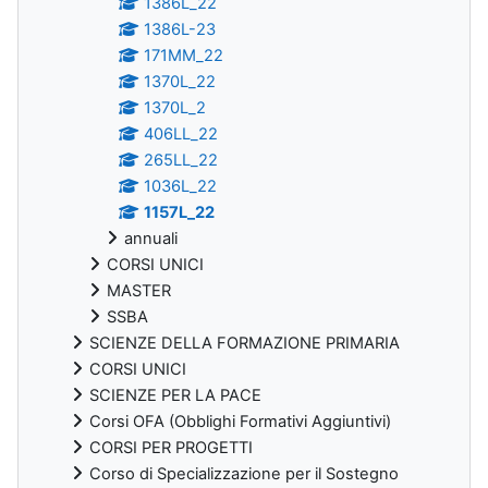
1386L_22
1386L-23
171MM_22
1370L_22
1370L_2
406LL_22
265LL_22
1036L_22
1157L_22
annuali
CORSI UNICI
MASTER
SSBA
SCIENZE DELLA FORMAZIONE PRIMARIA
CORSI UNICI
SCIENZE PER LA PACE
Corsi OFA (Obblighi Formativi Aggiuntivi)
CORSI PER PROGETTI
Corso di Specializzazione per il Sostegno