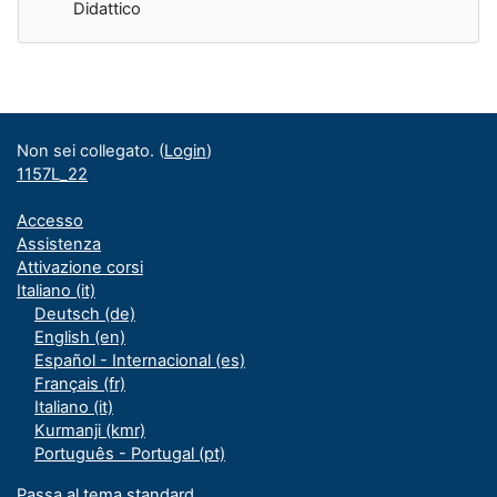
Didattico
Blocchi supplementari
Non sei collegato. (
Login
)
1157L_22
Accesso
Assistenza
Attivazione corsi
Italiano ‎(it)‎
Deutsch ‎(de)‎
English ‎(en)‎
Español - Internacional ‎(es)‎
Français ‎(fr)‎
Italiano ‎(it)‎
Kurmanji ‎(kmr)‎
Português - Portugal ‎(pt)‎
Passa al tema standard