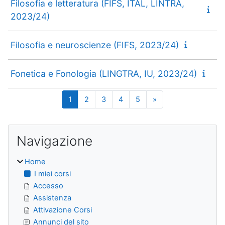
Filosofia e letteratura (FIFS, ITAL, LINTRA,
2023/24)
Filosofia e neuroscienze (FIFS, 2023/24)
Fonetica e Fonologia (LINGTRA, IU, 2023/24)
Pagina 1
Pagina 2
Pagina 3
Pagina 4
Pagina 5
Pagina successiva
1
2
3
4
5
»
Blocchi
Salta Navigazione
Navigazione
Home
I miei corsi
Accesso
Assistenza
Attivazione Corsi
Annunci del sito