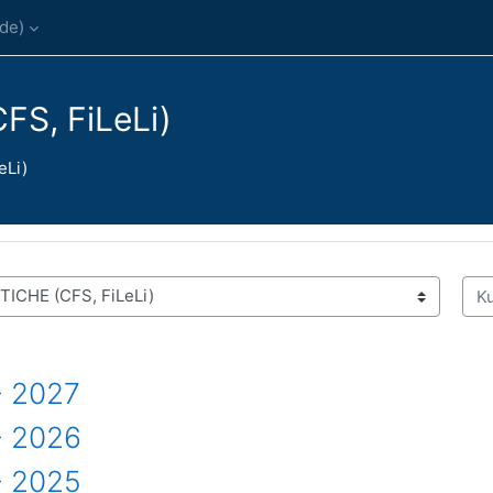
de)‎
S, FiLeLi)
eLi)
Kur
- 2027
- 2026
- 2025