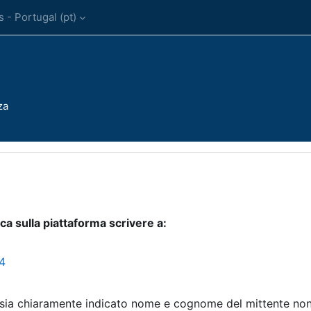
- Portugal ‎(pt)‎
za
usão
ca sulla piattaforma scrivere a:
 4
sia chiaramente indicato nome e cognome del mittente non