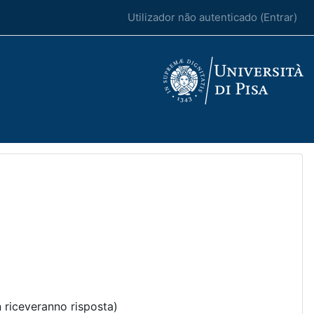
Utilizador não autenticado (
Entrar
)
 riceveranno risposta)