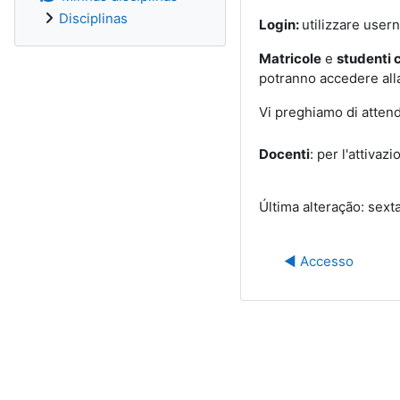
Disciplinas
Login:
utilizzare use
Matricole
e
studenti 
potranno accedere alla
Vi preghiamo di atten
Docenti
: per l'attivaz
Última alteração: sext
◀︎ Accesso