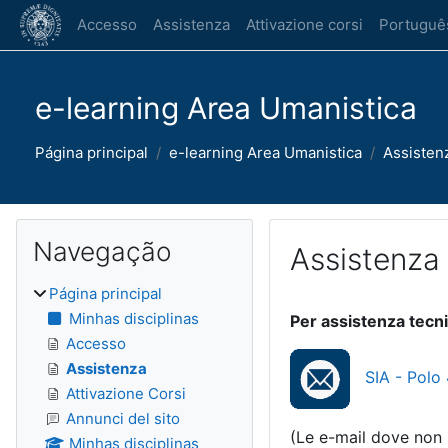
Ir para o conteúdo principal
Accesso
Assistenza
Attivazione corsi
Português 
e-learning Area Umanistica
Página principal
e-learning Area Umanistica
Assisten
Blocos
Ignorar Navegação
Navegação
Assistenza
Página principal
Requisitos de concl
Minhas disciplinas
Per assistenza tecni
Accesso
Assistenza
SIA - Polo
Attivazione Corsi
Annunci del sito
(Le e-mail dove non 
Minhas disciplinas