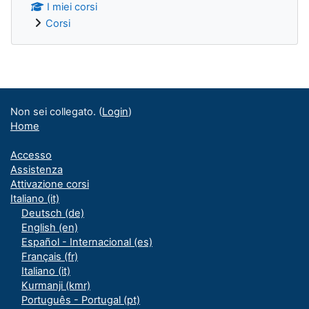
I miei corsi
Corsi
Blocchi supplementari
Non sei collegato. (
Login
)
Home
Accesso
Assistenza
Attivazione corsi
Italiano ‎(it)‎
Deutsch ‎(de)‎
English ‎(en)‎
Español - Internacional ‎(es)‎
Français ‎(fr)‎
Italiano ‎(it)‎
Kurmanji ‎(kmr)‎
Português - Portugal ‎(pt)‎