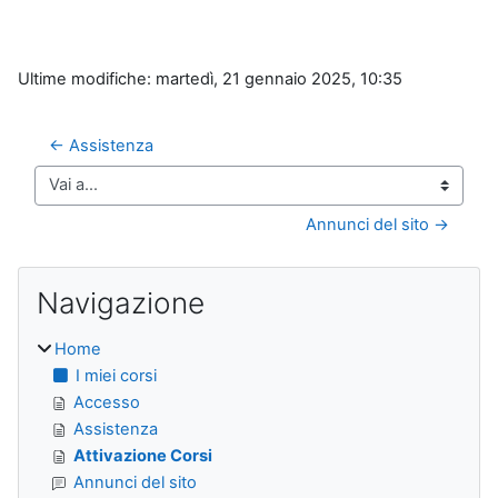
Ultime modifiche: martedì, 21 gennaio 2025, 10:35
← Assistenza
Vai a...
Annunci del sito →
Blocchi
Salta Navigazione
Navigazione
Home
I miei corsi
Accesso
Assistenza
Attivazione Corsi
Annunci del sito