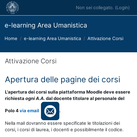
Vai al contenuto principale
Non sei collegato. (
Login
)
e-learning Area Umanistica
Home
e-learning Area Umanistica
Attivazione Corsi
Attivazione Corsi
Aggregazione dei criteri
Apertura delle pagine dei corsi
L'apertura dei corsi sulla piattaforma Moodle deve essere
richiesta
ogni A.A.
dal docente titolare al personale del
Polo 4
via email
.
Nella mail dovranno essere specificate le titolazioni dei
corsi, i corsi di laurea, i docenti e possibilmente il codice.