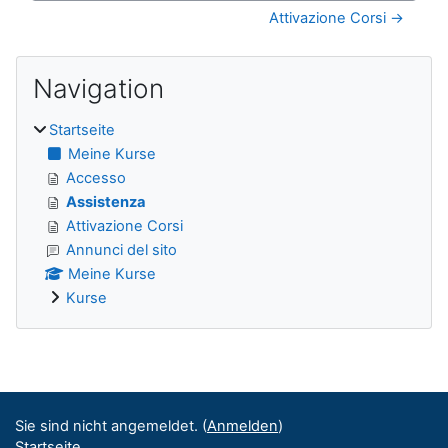
Attivazione Corsi →
Blöcke
Navigation überspringen
Navigation
Startseite
Meine Kurse
Accesso
Assistenza
Attivazione Corsi
Annunci del sito
Meine Kurse
Kurse
Ergänzungsblöcke
Sie sind nicht angemeldet. (
Anmelden
)
Startseite