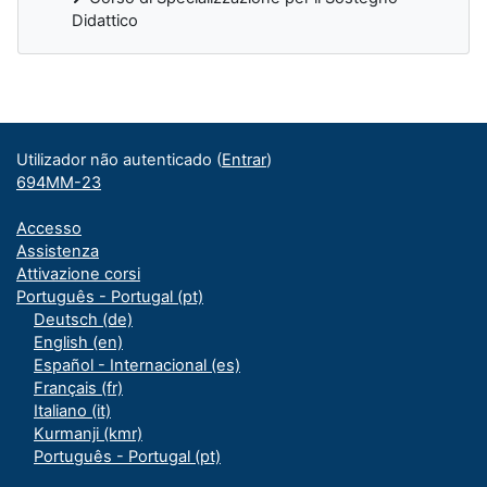
Didattico
Blocos adicionais
Utilizador não autenticado (
Entrar
)
694MM-23
Accesso
Assistenza
Attivazione corsi
Português - Portugal ‎(pt)‎
Deutsch ‎(de)‎
English ‎(en)‎
Español - Internacional ‎(es)‎
Français ‎(fr)‎
Italiano ‎(it)‎
Kurmanji ‎(kmr)‎
Português - Portugal ‎(pt)‎