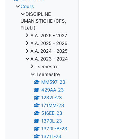
Cours
DISCIPLINE
UMANISTICHE (CFS,
FiLeLi)
A.A. 2026 - 2027
A.A. 2025 - 2026
A.A. 2024 - 2025
A.A. 2023 - 2024
I semestre
II semestre
MM597-23
429AA-23
1232L-23
171MM-23
516EE-23
1370L-23
1370L-B-23
1371L-23