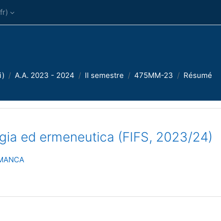
r)‎
i)
A.A. 2023 - 2024
II semestre
475MM-23
Résumé
ia ed ermeneutica (FIFS, 2023/24)
 MANCA