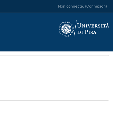
Non connecté. (
Connexion
)