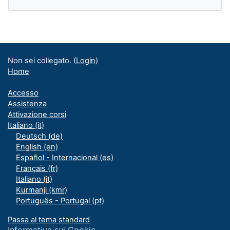
Blocchi supplementari
Non sei collegato. (
Login
)
Home
Accesso
Assistenza
Attivazione corsi
Italiano ‎(it)‎
Deutsch ‎(de)‎
English ‎(en)‎
Español - Internacional ‎(es)‎
Français ‎(fr)‎
Italiano ‎(it)‎
Kurmanji ‎(kmr)‎
Português - Portugal ‎(pt)‎
Passa al tema standard