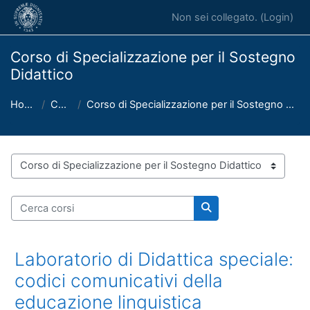
Vai al contenuto principale
Non sei collegato. (
Login
)
Corso di Specializzazione per il Sostegno
Didattico
Home
Corsi
Corso di Specializzazione per il Sostegno Didattico
Categorie di corso
Cerca corsi
Cerca corsi
Laboratorio di Didattica speciale:
codici comunicativi della
educazione linguistica