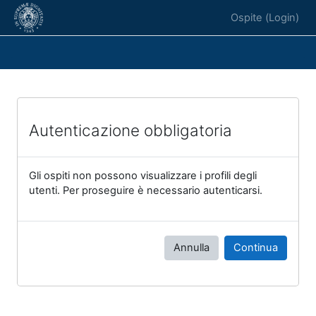
Vai al contenuto principale
Ospite (
Login
)
Autenticazione obbligatoria
Gli ospiti non possono visualizzare i profili degli
utenti. Per proseguire è necessario autenticarsi.
Annulla
Continua