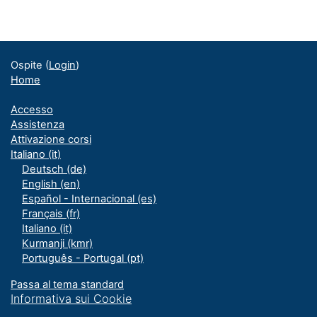
Blocchi
Blocchi supplementari
Ospite (
Login
)
Home
Accesso
Assistenza
Attivazione corsi
Italiano ‎(it)‎
Deutsch ‎(de)‎
English ‎(en)‎
Español - Internacional ‎(es)‎
Français ‎(fr)‎
Italiano ‎(it)‎
Kurmanji ‎(kmr)‎
Português - Portugal ‎(pt)‎
Passa al tema standard
Informativa sui Cookie