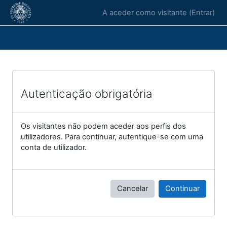
Ir para o conteúdo principal
A aceder como visitante (
Entrar
)
Autenticação obrigatória
Os visitantes não podem aceder aos perfis dos
utilizadores. Para continuar, autentique-se com uma
conta de utilizador.
Cancelar
Continuar