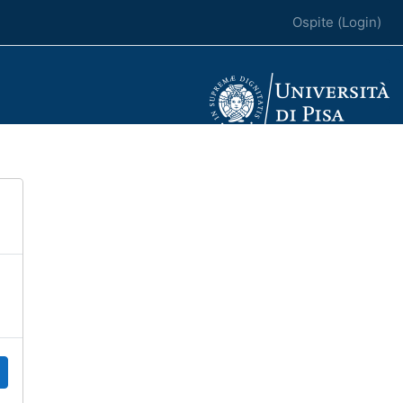
Ospite (
Login
)