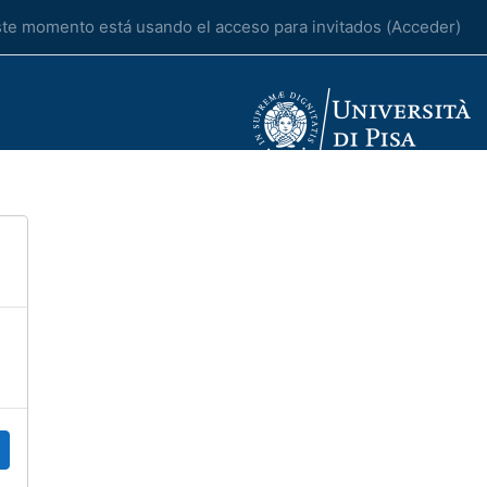
te momento está usando el acceso para invitados (
Acceder
)