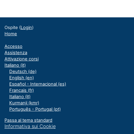
Blocchi
Blocchi supplementari
Ospite (
Login
)
Home
Accesso
Assistenza
Attivazione corsi
Italiano ‎(it)‎
Deutsch ‎(de)‎
English ‎(en)‎
Español - Internacional ‎(es)‎
Français ‎(fr)‎
Italiano ‎(it)‎
Kurmanji ‎(kmr)‎
Português - Portugal ‎(pt)‎
Passa al tema standard
Informativa sui Cookie