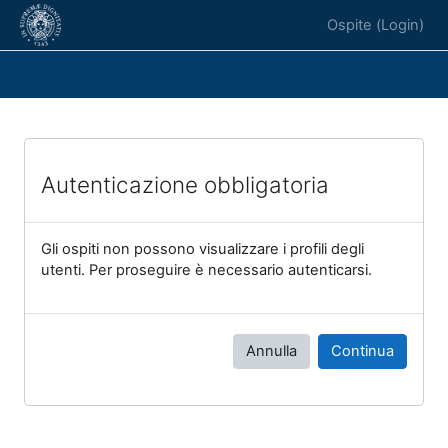
Vai al contenuto principale
Ospite (
Login
)
Autenticazione obbligatoria
Gli ospiti non possono visualizzare i profili degli
utenti. Per proseguire è necessario autenticarsi.
Annulla
Continua