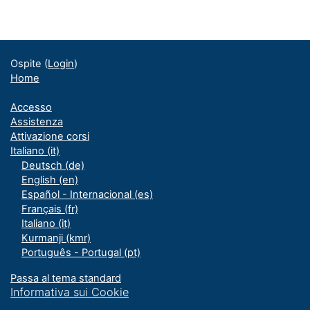
Blocchi
Blocchi supplementari
Ospite (
Login
)
Home
Accesso
Assistenza
Attivazione corsi
Italiano ‎(it)‎
Deutsch ‎(de)‎
English ‎(en)‎
Español - Internacional ‎(es)‎
Français ‎(fr)‎
Italiano ‎(it)‎
Kurmanji ‎(kmr)‎
Português - Portugal ‎(pt)‎
Passa al tema standard
Informativa sui Cookie