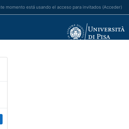
te momento está usando el acceso para invitados (
Acceder
)