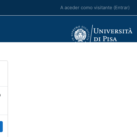
A aceder como visitante (
Entrar
)
a