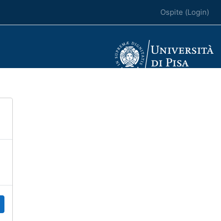
Ospite (
Login
)