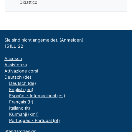
Didattico
Ergänzungsblöcke
Sie sind nicht angemeldet. (
Anmelden
)
151LL_22
Accesso
Assistenza
Attivazione corsi
Deutsch ‎(de)‎
Deutsch ‎(de)‎
English ‎(en)‎
Español - Internacional ‎(es)‎
Français ‎(fr)‎
Italiano ‎(it)‎
Kurmanji ‎(kmr)‎
Português - Portugal ‎(pt)‎
Standarddesign