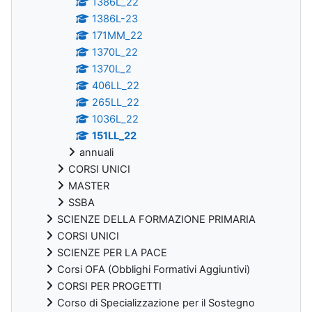
1386L_22
1386L-23
171MM_22
1370L_22
1370L_2
406LL_22
265LL_22
1036L_22
151LL_22
annuali
CORSI UNICI
MASTER
SSBA
SCIENZE DELLA FORMAZIONE PRIMARIA
CORSI UNICI
SCIENZE PER LA PACE
Corsi OFA (Obblighi Formativi Aggiuntivi)
CORSI PER PROGETTI
Corso di Specializzazione per il Sostegno