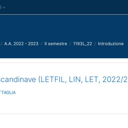
)‎
A.A. 2022 - 2023
II semestre
1193L_22
Introduzione
scandinave (LETFIL, LIN, LET, 2022/2
TAGLIA