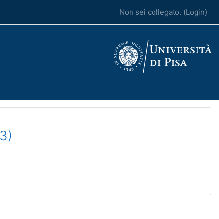
Non sei collegato. (
Login
)
3)