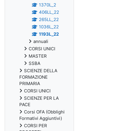
1370L_2
406LL_22
265LL_22
1036L_22
1193L_22
annuali
CORSI UNICI
MASTER
SSBA
SCIENZE DELLA
FORMAZIONE
PRIMARIA
CORSI UNICI
SCIENZE PER LA
PACE
Corsi OFA (Obblighi
Formativi Aggiuntivi)
CORSI PER