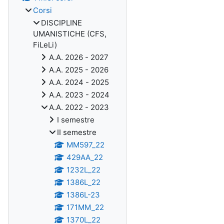
Corsi
DISCIPLINE
UMANISTICHE (CFS,
FiLeLi)
A.A. 2026 - 2027
A.A. 2025 - 2026
A.A. 2024 - 2025
A.A. 2023 - 2024
A.A. 2022 - 2023
I semestre
II semestre
MM597_22
429AA_22
1232L_22
1386L_22
1386L-23
171MM_22
1370L_22