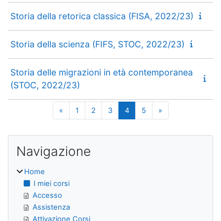
Storia della retorica classica (FISA, 2022/23)
Storia della scienza (FIFS, STOC, 2022/23)
Storia delle migrazioni in età contemporanea
(STOC, 2022/23)
Pagina precedente
Pagina 1
Pagina 2
Pagina 3
Pagina 4
Pagina 5
Pagina successiv
«
1
2
3
4
5
»
Blocchi
Salta Navigazione
Navigazione
Home
I miei corsi
Accesso
Assistenza
Attivazione Corsi