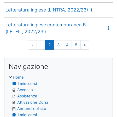
Letteratura inglese (LINTRA, 2022/23)
Letteratura inglese contemporanea B
(LETFIL, 2022/23l)
Pagina precedente
Pagina 1
Pagina 2
Pagina 3
Pagina 4
Pagina 5
Pagina successiv
«
1
2
3
4
5
»
Blocchi
Salta Navigazione
Navigazione
Home
I miei corsi
Accesso
Assistenza
Attivazione Corsi
Annunci del sito
I miei corsi