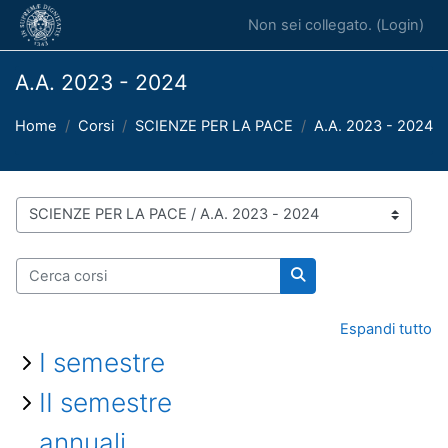
Vai al contenuto principale
Non sei collegato. (
Login
)
A.A. 2023 - 2024
Home
Corsi
SCIENZE PER LA PACE
A.A. 2023 - 2024
Categorie di corso
Cerca corsi
Cerca corsi
Espandi tutto
I semestre
II semestre
annuali